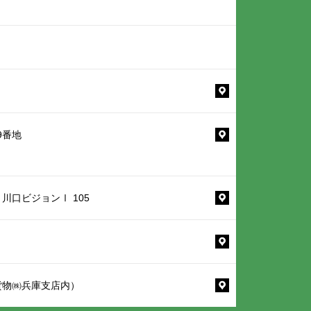
9番地
1 川口ビジョンⅠ 105
一貨物㈱兵庫支店内）